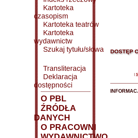
Kartoteka
czasopism
Kartoteka teatrów
Kartoteka
wydawnictw
Szukaj tytułu/słowa
DOSTĘP O
Transliteracja
|
S
Deklaracja
dostępności
INFORMACJ
O PBL
ŹRÓDŁA
DANYCH
O PRACOWNI
WYDAWNICTWO