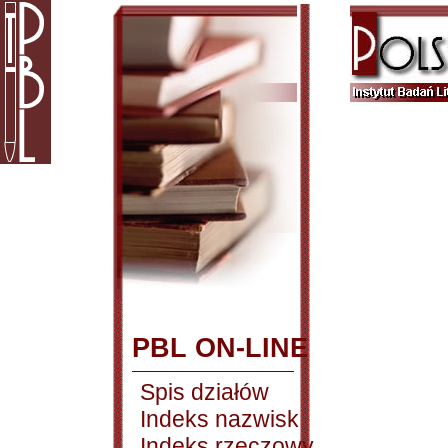
PBL ON-LINE
Spis działów
Indeks nazwisk
Indeks rzeczowy