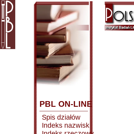
PBL ON-LINE
Spis działów
Indeks nazwisk
Indeks rzeczowy