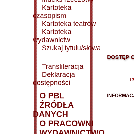
Kartoteka
czasopism
Kartoteka teatrów
Kartoteka
wydawnictw
Szukaj tytułu/słowa
DOSTĘP O
Transliteracja
Deklaracja
|
S
dostępności
O PBL
INFORMACJ
ŹRÓDŁA
DANYCH
O PRACOWNI
WYDAWNICTWO