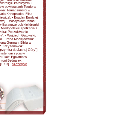
religii i katolicyzmu. -
a w powieściach Teodora
owa: Temat śmierci w
Maria Konopnicka, Eliza
ewicz]. - Bogdan Burdziej:
kowej. - Władysław Panas:
literaturze polskiej drugiej
Młodopolskie spotkania z
wska: Poszukiwanie
y". - Wojciech Gutowski:
ki. - Irena Maciejewska:
wona German: Biblia w
R. Krzyżanowski:
grzymka do Jasnej Góry"].
isterium życia w
 Fiała: Egolatria w
ntoni Bednarek:
 [1993] -
szczegóły