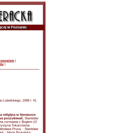
czasopism
|
ułu
|
u Lubelskiego, 1998 r. 41
 religijna w literaturze
twa poszukiwań
, Stanisław
eta rozmawia z Bogiem (O
 Krystyna Tokarzówna:
olesława Prusa. - Stanisław
ii. - Maria Brykalska: