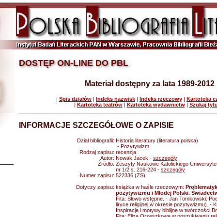
DOSTĘP ON-LINE DO PBL
Materiał dostępny za lata 1989-2012
|
Spis działów
|
Indeks nazwisk
|
Indeks rzeczowy
|
Kartoteka 
|
Kartoteka teatrów
|
Kartoteka wydawnictw
|
Szukaj tyt
INFORMACJE SZCZEGÓŁOWE O ZAPISIE
Dział bibliografii:
Historia literatury (literatura polska)
- Pozytywizm
Rodzaj zapisu:
recenzja
Autor:
Nowak Jacek -
szczegóły
Źródło:
Zeszyty Naukowe Katolickiego Uniwersytet
nr 1/2 s. 216-224 -
szczegóły
Numer zapisu:
522336 (ZS)
Dotyczy zapisu:
książka w haśle rzeczowym:
Problematyka
pozytywizmu i Młodej Polski. Świadec
Fita: Słowo wstępne. - Jan Tomkowski: Po
liryce religijnej w okresie pozytywizmu). -
Inspiracje i motywy biblijne w twórczości B
Fita: Eliza Orzeszkowa w poszukiwaniu relig