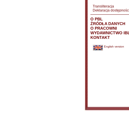
Transliteracja
Deklaracja dostępnośc
O PBL
ŹRÓDŁA DANYCH
O PRACOWNI
WYDAWNICTWO IB
KONTAKT
English version