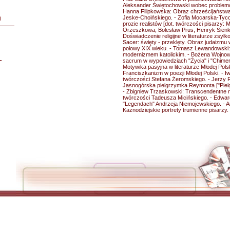
Aleksander Świętochowski wobec problemów 
Hanna Filipkowska: Obraz chrześcijaństw
Jeske-Choińskiego. - Zofia Mocarska-Tyc
i
prozie realistów [dot. twórczości pisarzy: 
Orzeszkowa, Bolesław Prus, Henryk Sienki
Doświadczenie religijne w literaturze zsył
Sacer: święty - przeklęty. Obraz judaizmu w 
połowy XIX wieku. - Tomasz Lewandowski: 
modernizmem katolickim. - Bożena Wojno
L
sacrum w wypowiedziach "Życia" i "Chimer
Motywika pasyjna w literaturze Młodej Pols
Franciszkanizm w poezji Młodej Polski. - I
twórczości Stefana Żeromskiego. - Jerzy 
Jasnogórska pielgrzymka Reymonta ["Piel
- Zbigniew Trzaskowski: Transcendentne m
twórczości Tadeusza Micińskiego. - Edward
"Legendach" Andrzeja Niemojewskiego. - A
Kaznodziejskie portrety trumienne pisarzy.