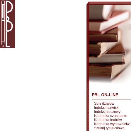
PBL ON-LINE
Spis działów
Indeks nazwisk
Indeks rzeczowy
Kartoteka czasopism
Kartoteka teatrów
Kartoteka wydawnictw
Szukaj tytułu/słowa