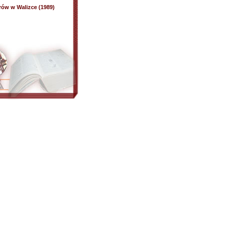
rów w Walizce (1989)