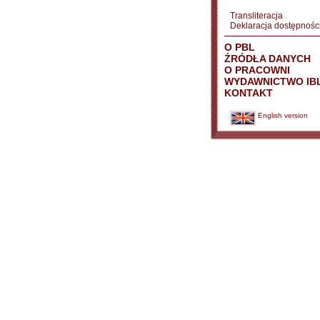
Transliteracja
Deklaracja dostępnośc
O PBL
ŹRÓDŁA DANYCH
O PRACOWNI
WYDAWNICTWO IB
KONTAKT
English version