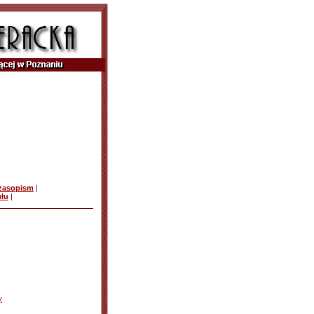
czasopism
|
ułu
|
y