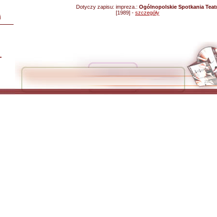
Dotyczy zapisu:
impreza.:
Ogólnopolskie Spotkania Teat
[1989] -
szczegóły
i
L