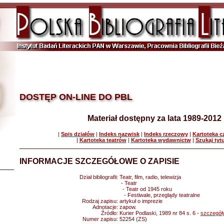
DOSTĘP ON-LINE DO PBL
Materiał dostępny za lata 1989-2012
|
Spis działów
|
Indeks nazwisk
|
Indeks rzeczowy
|
Kartoteka 
|
Kartoteka teatrów
|
Kartoteka wydawnictw
|
Szukaj tyt
INFORMACJE SZCZEGÓŁOWE O ZAPISIE
Dział bibliografii:
Teatr, film, radio, telewizja
- Teatr
- Teatr od 1945 roku
- Festiwale, przeglądy teatralne
Rodzaj zapisu:
artykuł o imprezie
Adnotacje:
zapow.
Źródło:
Kurier Podlaski, 1989 nr 84 s. 6 -
szczegół
Numer zapisu:
52254 (ZS)