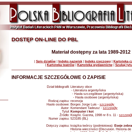
DOSTĘP ON-LINE DO PBL
Materiał dostępny za lata 1989-2012
|
Spis działów
|
Indeks nazwisk
|
Indeks rzeczowy
|
Kartoteka 
|
Kartoteka teatrów
|
Kartoteka wydawnictw
|
Szukaj tyt
INFORMACJE SZCZEGÓŁOWE O ZAPISIE
Dział bibliografii:
Literatury obce
- Literatura argentyńska
- Hasła szczegółowe (argentyńska)
- Hasła osobowe (argentyńska)
Rodzaj zapisu:
recenzja
Hasło osobowe:
Borges Jorge Luis -
szczegóły
Autor:
Komendant Tadeusz -
szczegóły
Tytuł:
Komputer i kot
Źródło:
Książki. Gazeta, 1998 nr 8 s. 11 -
szczegó
Numer zapisu:
523185 (BL)
Dotyczy zapisu:
książka twórcy (podmiotowa):
Eseje zebran
Historia wieczności [Discusion. Historia de l