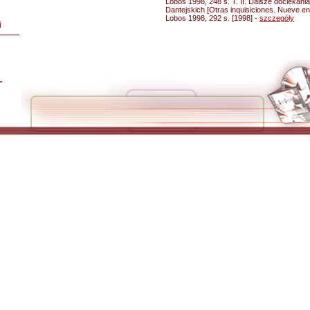
Lobos 1998, 248 s. T. II. Dalsze dociekani
Dantejskich [Otras inquisiciones. Nueve e
Lobos 1998, 292 s. [1998] -
szczegóły
i
L