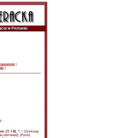
czasopism
|
ułu
|
ły
e. [T. I-II]
, T. I. Dyskusja.
a eternidad]. [Porto]: