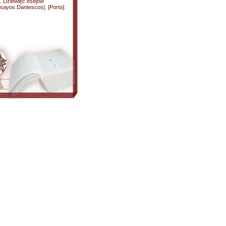
a. Dziewięć esejów
nsayos Dantescos]. [Porto]: