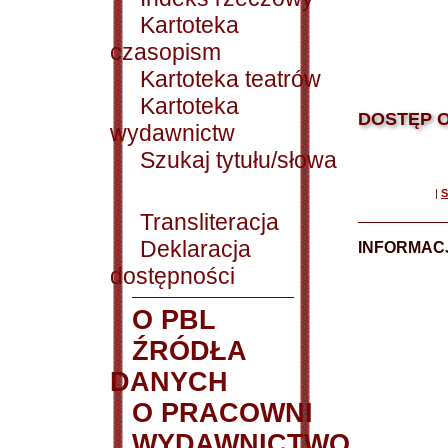
Kartoteka
czasopism
Kartoteka teatrów
Kartoteka
DOSTĘP O
wydawnictw
Szukaj tytułu/słowa
|
S
Transliteracja
Deklaracja
INFORMACJ
dostępności
O PBL
ŹRÓDŁA
DANYCH
O PRACOWNI
WYDAWNICTWO