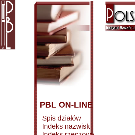
PBL ON-LINE
Spis działów
Indeks nazwisk
Indeks rzeczowy