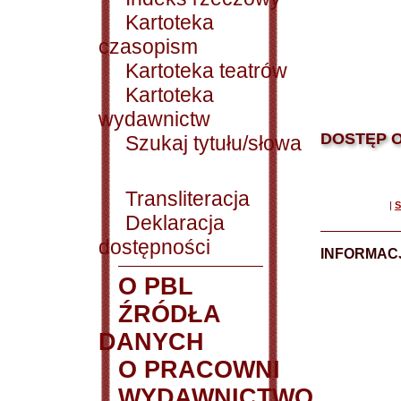
Kartoteka
czasopism
Kartoteka teatrów
Kartoteka
wydawnictw
DOSTĘP O
Szukaj tytułu/słowa
Transliteracja
|
S
Deklaracja
dostępności
INFORMACJ
O PBL
ŹRÓDŁA
DANYCH
O PRACOWNI
WYDAWNICTWO