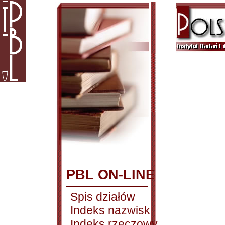
PBL ON-LINE
Spis działów
Indeks nazwisk
Indeks rzeczowy