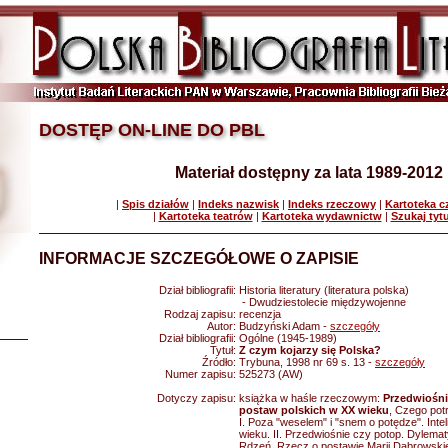
DOSTĘP ON-LINE DO PBL
Materiał dostępny za lata 1989-2012
|
Spis działów
|
Indeks nazwisk
|
Indeks rzeczowy
|
Kartoteka 
|
Kartoteka teatrów
|
Kartoteka wydawnictw
|
Szukaj tyt
INFORMACJE SZCZEGÓŁOWE O ZAPISIE
Dział bibliografii:
Historia literatury (literatura polska)
- Dwudziestolecie międzywojenne
Rodzaj zapisu:
recenzja
Autor:
Budzyński Adam -
szczegóły
Dział bibliografii:
Ogólne (1945-1989)
Tytuł:
Z czym kojarzy się Polska?
Źródło:
Trybuna, 1998 nr 69 s. 13 -
szczegóły
Numer zapisu:
525273 (AW)
Dotyczy zapisu:
książka w haśle rzeczowym:
Przedwiośni
postaw polskich w XX wieku
, Czego pot
I. Poza "weselem" i "snem o potędze". Inte
wieku. II. Przedwiośnie czy potop. Dylemat
Rdzeń. Rzecz o postawie Marii Dąbrowskie