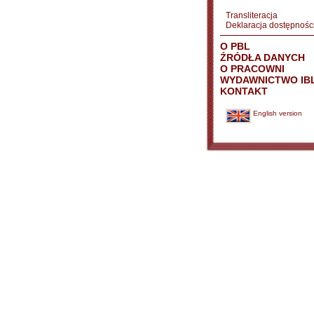
Transliteracja
Deklaracja dostępnośc
O PBL
ŹRÓDŁA DANYCH
O PRACOWNI
WYDAWNICTWO IB
KONTAKT
English version