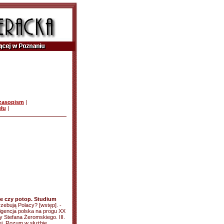
czasopism
|
ułu
|
e czy potop. Studium
rzebują Polacy? [wstęp]. -
ligencja polska na progu XX
y Stefana Żeromskiego. III.
j. Rozum w służbie