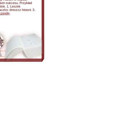
ydium sukcesu. Przykład
iste. 1. Leszek
czko: dreszcz historii. 3.
czegóły