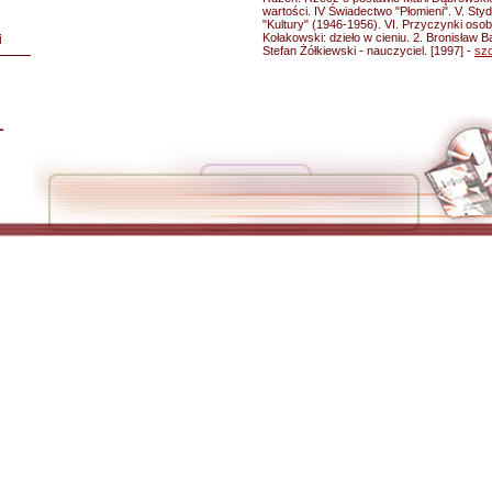
wartości. IV Świadectwo "Płomieni". V. St
"Kultury" (1946-1956). VI. Przyczynki osob
Kołakowski: dzieło w cieniu. 2. Bronisław Ba
i
Stefan Żółkiewski - nauczyciel. [1997] -
sz
L