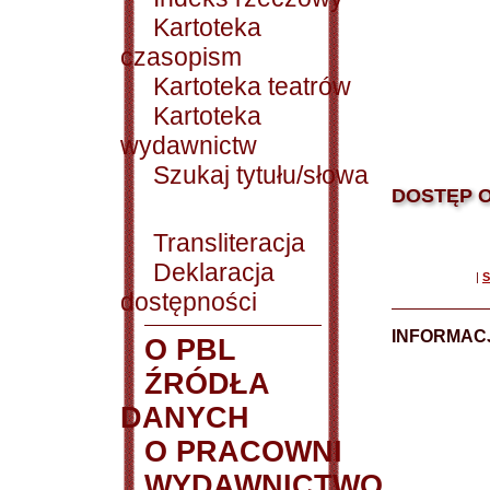
Kartoteka
czasopism
Kartoteka teatrów
Kartoteka
wydawnictw
Szukaj tytułu/słowa
DOSTĘP O
Transliteracja
Deklaracja
|
S
dostępności
INFORMACJ
O PBL
ŹRÓDŁA
DANYCH
O PRACOWNI
WYDAWNICTWO