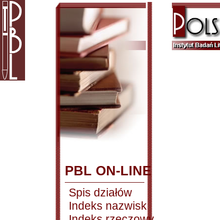
PBL ON-LINE
Spis działów
Indeks nazwisk
Indeks rzeczowy