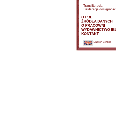
Transliteracja
Deklaracja dostępnośc
O PBL
ŹRÓDŁA DANYCH
O PRACOWNI
WYDAWNICTWO IB
KONTAKT
English version