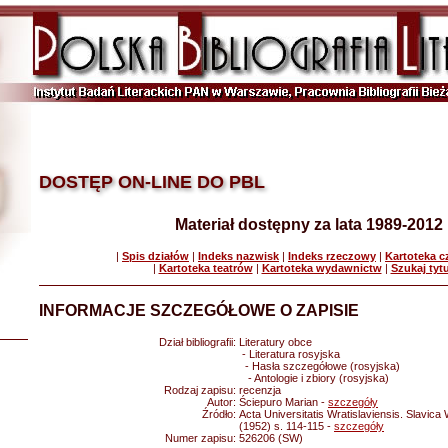
DOSTĘP ON-LINE DO PBL
Materiał dostępny za lata 1989-2012
|
Spis działów
|
Indeks nazwisk
|
Indeks rzeczowy
|
Kartoteka 
|
Kartoteka teatrów
|
Kartoteka wydawnictw
|
Szukaj tyt
INFORMACJE SZCZEGÓŁOWE O ZAPISIE
Dział bibliografii:
Literatury obce
- Literatura rosyjska
- Hasła szczegółowe (rosyjska)
- Antologie i zbiory (rosyjska)
Rodzaj zapisu:
recenzja
Autor:
Ściepuro Marian -
szczegóły
Źródło:
Acta Universitatis Wratislaviensis. Slavica 
(1952) s. 114-115 -
szczegóły
Numer zapisu:
526206 (SW)