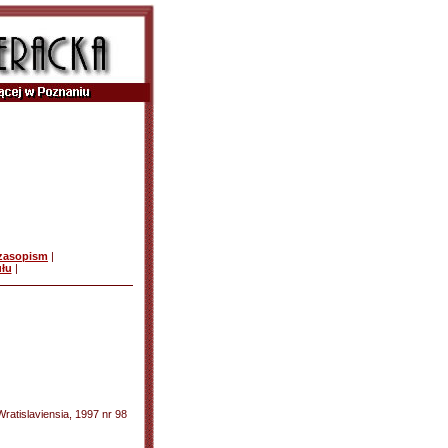
czasopism
|
ułu
|
Wratislaviensia, 1997 nr 98