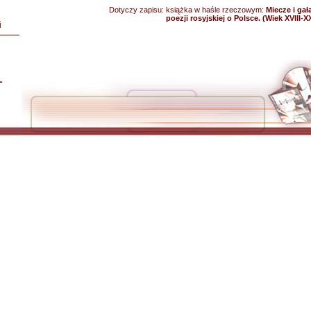
Dotyczy zapisu:
książka w haśle rzeczowym:
Miecze i gał
poezji rosyjskiej o Polsce. (Wiek XVIII-X
i
L