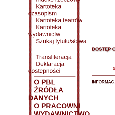
Kartoteka
czasopism
Kartoteka teatrów
Kartoteka
wydawnictw
Szukaj tytułu/słowa
DOSTĘP O
Transliteracja
Deklaracja
|
S
dostępności
O PBL
INFORMACJ
ŹRÓDŁA
DANYCH
O PRACOWNI
WYDAWNICTWO