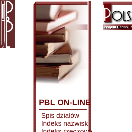
PBL ON-LINE
Spis działów
Indeks nazwisk
Indeks rzeczowy