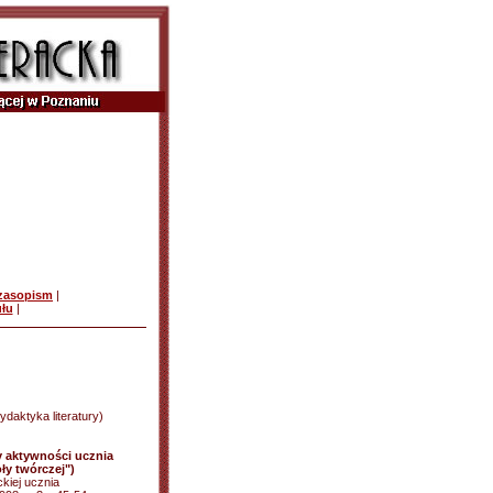
czasopism
|
ułu
|
daktyka literatury)
y aktywności ucznia
ły twórczej")
ckiej ucznia