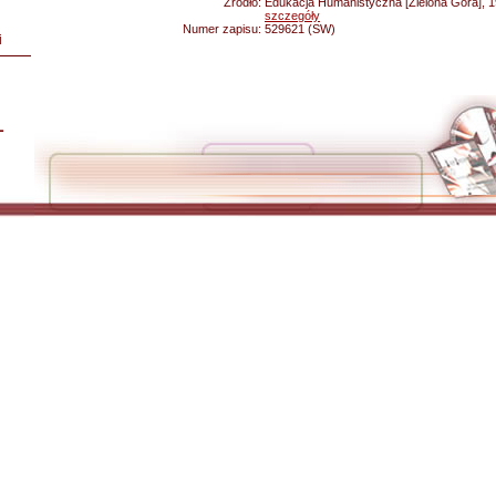
Źródło:
Edukacja Humanistyczna [Zielona Góra], 19
szczegóły
Numer zapisu:
529621 (SW)
i
L