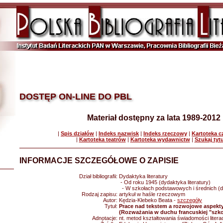
DOSTĘP ON-LINE DO PBL
Materiał dostępny za lata 1989-2012
|
Spis działów
|
Indeks nazwisk
|
Indeks rzeczowy
|
Kartoteka 
|
Kartoteka teatrów
|
Kartoteka wydawnictw
|
Szukaj tyt
INFORMACJE SZCZEGÓŁOWE O ZAPISIE
Dział bibliografii:
Dydaktyka literatury
- Od roku 1945 (dydaktyka literatury)
- W szkołach podstawowych i średnich (dy
Rodzaj zapisu:
artykuł w haśle rzeczowym
Autor:
Kędzia-Klebeko Beata -
szczegóły
Tytuł:
Prace nad tekstem a rozwojowe aspekt
(Rozważania w duchu francuskiej "szko
Adnotacje:
nt. metod kształtowania świadomości litera