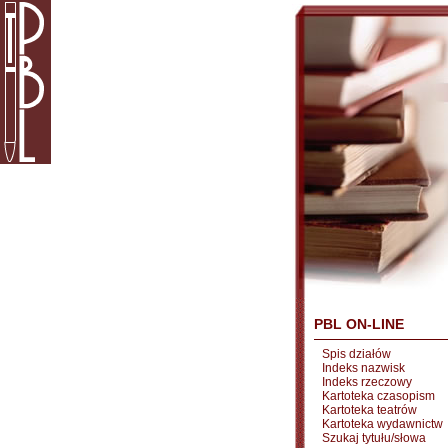
PBL ON-LINE
Spis działów
Indeks nazwisk
Indeks rzeczowy
Kartoteka czasopism
Kartoteka teatrów
Kartoteka wydawnictw
Szukaj tytułu/słowa