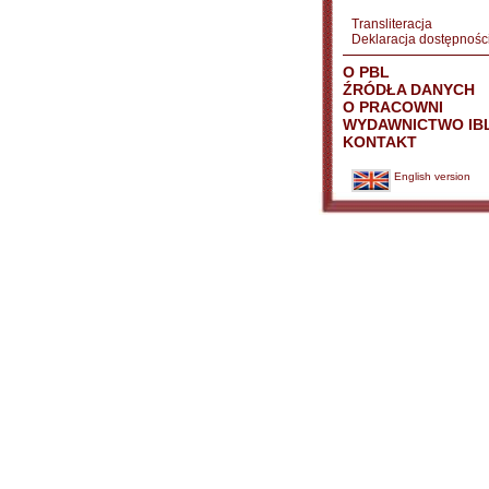
Transliteracja
Deklaracja dostępnośc
O PBL
ŹRÓDŁA DANYCH
O PRACOWNI
WYDAWNICTWO IB
KONTAKT
English version