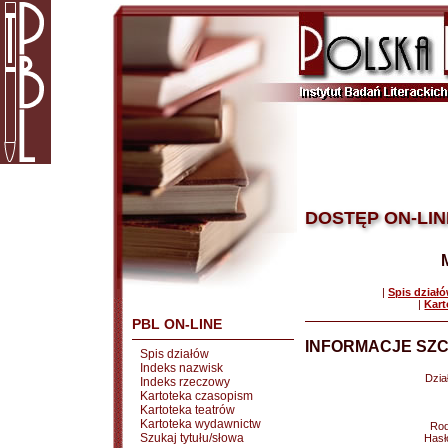
DOSTĘP ON-LIN
|
Spis dział
|
Kart
PBL ON-LINE
INFORMACJE SZC
Spis działów
Indeks nazwisk
Dział
Indeks rzeczowy
Kartoteka czasopism
Kartoteka teatrów
Kartoteka wydawnictw
Rod
Szukaj tytułu/słowa
Hasł