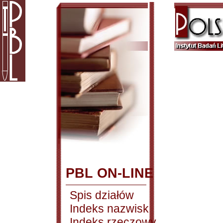
PBL ON-LINE
Spis działów
Indeks nazwisk
Indeks rzeczowy