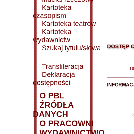
Kartoteka
czasopism
Kartoteka teatrów
Kartoteka
wydawnictw
DOSTĘP O
Szukaj tytułu/słowa
Transliteracja
|
S
Deklaracja
dostępności
INFORMACJ
O PBL
ŹRÓDŁA
DANYCH
O PRACOWNI
WYDAWNICTWO