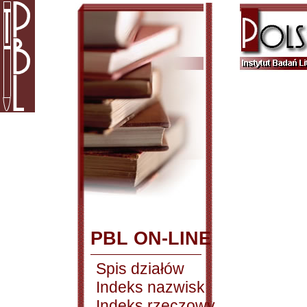
PBL ON-LINE
Spis działów
Indeks nazwisk
Indeks rzeczowy