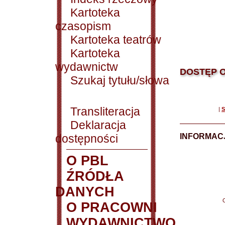
Kartoteka
czasopism
Kartoteka teatrów
Kartoteka
wydawnictw
DOSTĘP O
Szukaj tytułu/słowa
Transliteracja
|
S
Deklaracja
dostępności
INFORMACJ
O PBL
ŹRÓDŁA
DANYCH
O PRACOWNI
WYDAWNICTWO