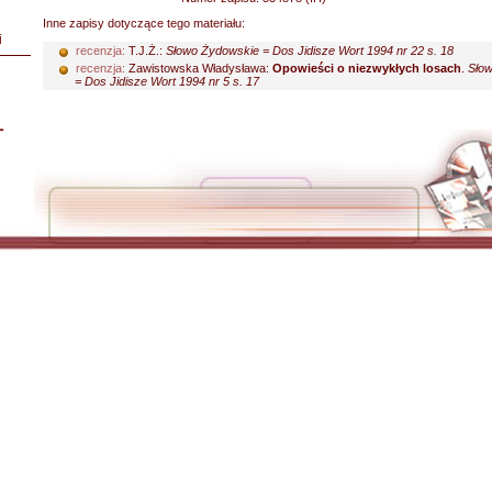
Inne zapisy dotyczące tego materiału:
i
recenzja:
T.J.Ż.:
Słowo Żydowskie = Dos Jidisze Wort 1994 nr 22 s. 18
recenzja:
Zawistowska Władysława:
Opowieści o niezwykłych losach
.
Sło
= Dos Jidisze Wort 1994 nr 5 s. 17
L