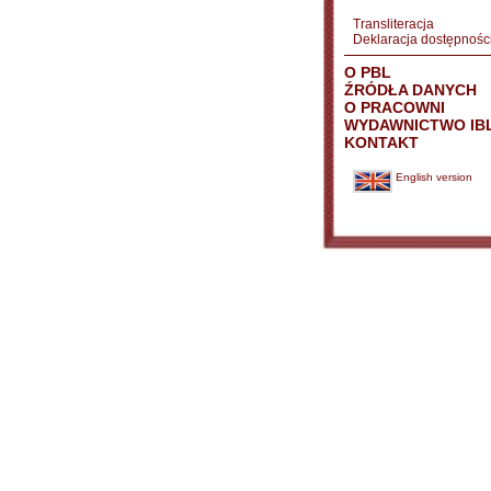
Transliteracja
Deklaracja dostępnośc
O PBL
ŹRÓDŁA DANYCH
O PRACOWNI
WYDAWNICTWO IB
KONTAKT
English version