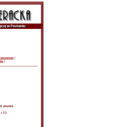
czasopism
|
ułu
|
t stories
o LTD