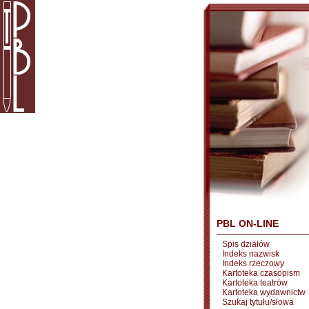
PBL ON-LINE
Spis działów
Indeks nazwisk
Indeks rzeczowy
Kartoteka czasopism
Kartoteka teatrów
Kartoteka wydawnictw
Szukaj tytułu/słowa