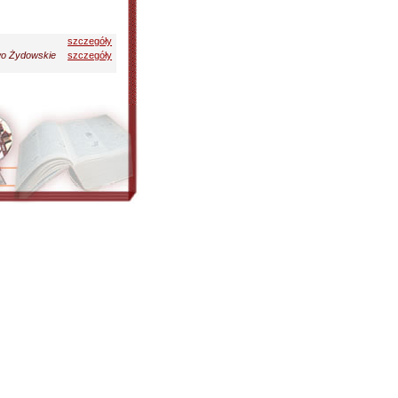
szczegóły
wo Żydowskie
szczegóły