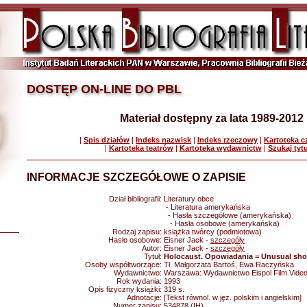
DOSTĘP ON-LINE DO PBL
Materiał dostępny za lata 1989-2012
|
Spis działów
|
Indeks nazwisk
|
Indeks rzeczowy
|
Kartoteka 
|
Kartoteka teatrów
|
Kartoteka wydawnictw
|
Szukaj tyt
INFORMACJE SZCZEGÓŁOWE O ZAPISIE
Dział bibliografii:
Literatury obce
- Literatura amerykańska
- Hasła szczegółowe (amerykańska)
- Hasła osobowe (amerykańska)
Rodzaj zapisu:
książka twórcy (podmiotowa)
Hasło osobowe:
Eisner Jack -
szczegóły
Autor:
Eisner Jack -
szczegóły
Tytuł:
Holocaust. Opowiadania = Unusual shor
Osoby współtworzące:
Tł. Małgorzata Bartoś, Ewa Raczyńska
Wydawnictwo:
Warszawa: Wydawnictwo Eispol Film Vide
Rok wydania:
1993
Opis fizyczny książki:
319 s.
Adnotacje:
[Tekst równol. w jęz. polskim i angielskim]
Numer zapisu:
534878 (IH)