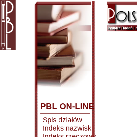
PBL ON-LINE
Spis działów
Indeks nazwisk
Indeks rzeczowy