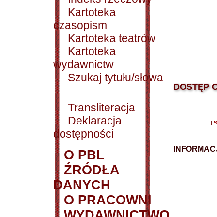
Kartoteka
czasopism
Kartoteka teatrów
Kartoteka
wydawnictw
Szukaj tytułu/słowa
DOSTĘP O
Transliteracja
Deklaracja
|
S
dostępności
INFORMACJ
O PBL
ŹRÓDŁA
DANYCH
O PRACOWNI
WYDAWNICTWO