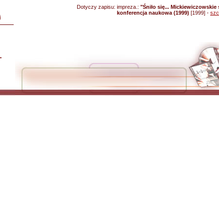
Dotyczy zapisu:
impreza.:
"Śniło się... Mickiewiczowski
konferencja naukowa (1999)
[1999] -
szc
i
L