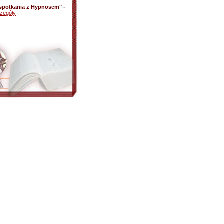
e spotkania z Hypnosem" -
zegóły