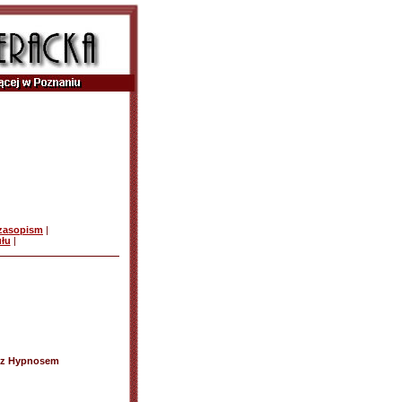
czasopism
|
ułu
|
a z Hypnosem