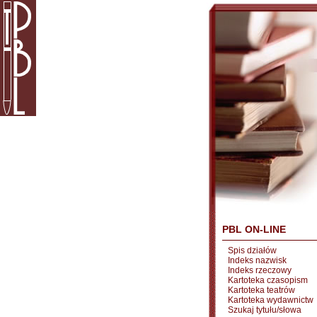
PBL ON-LINE
Spis działów
Indeks nazwisk
Indeks rzeczowy
Kartoteka czasopism
Kartoteka teatrów
Kartoteka wydawnictw
Szukaj tytułu/słowa