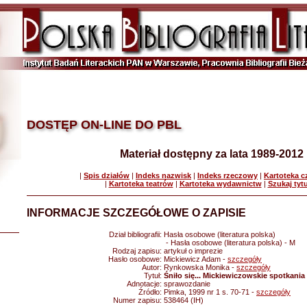
DOSTĘP ON-LINE DO PBL
Materiał dostępny za lata 1989-2012
|
Spis działów
|
Indeks nazwisk
|
Indeks rzeczowy
|
Kartoteka 
|
Kartoteka teatrów
|
Kartoteka wydawnictw
|
Szukaj tyt
INFORMACJE SZCZEGÓŁOWE O ZAPISIE
Dział bibliografii:
Hasła osobowe (literatura polska)
- Hasła osobowe (literatura polska) - M
Rodzaj zapisu:
artykuł o imprezie
Hasło osobowe:
Mickiewicz Adam -
szczegóły
Autor:
Rynkowska Monika -
szczegóły
Tytuł:
Śniło się... Mickiewiczowskie spotkani
Adnotacje:
sprawozdanie
Źródło:
Pimka, 1999 nr 1 s. 70-71 -
szczegóły
Numer zapisu:
538464 (IH)