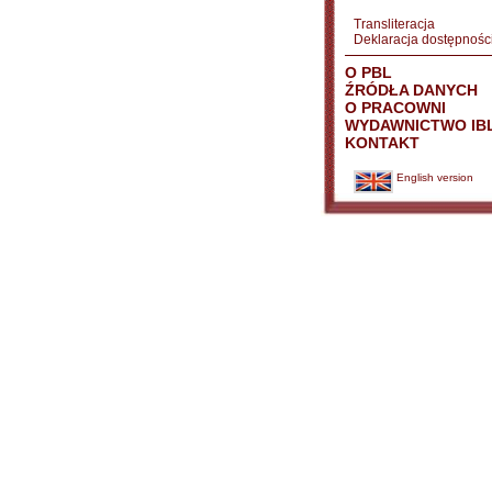
Transliteracja
Deklaracja dostępnośc
O PBL
ŹRÓDŁA DANYCH
O PRACOWNI
WYDAWNICTWO IB
KONTAKT
English version