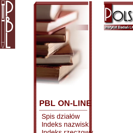
PBL ON-LINE
Spis działów
Indeks nazwisk
Indeks rzeczowy