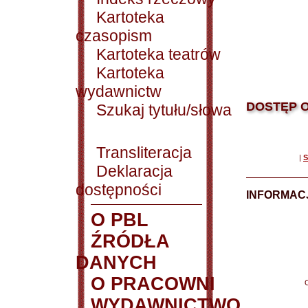
Kartoteka
czasopism
Kartoteka teatrów
Kartoteka
wydawnictw
DOSTĘP O
Szukaj tytułu/słowa
Transliteracja
|
S
Deklaracja
dostępności
INFORMACJ
O PBL
ŹRÓDŁA
DANYCH
O PRACOWNI
WYDAWNICTWO