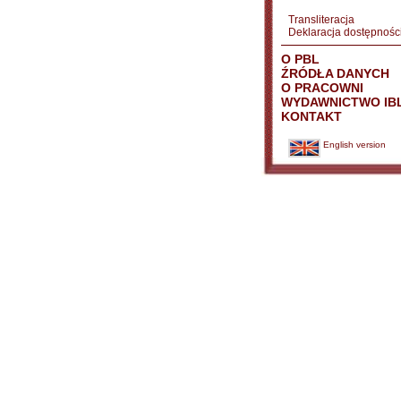
Transliteracja
Deklaracja dostępnośc
O PBL
ŹRÓDŁA DANYCH
O PRACOWNI
WYDAWNICTWO IB
KONTAKT
English version