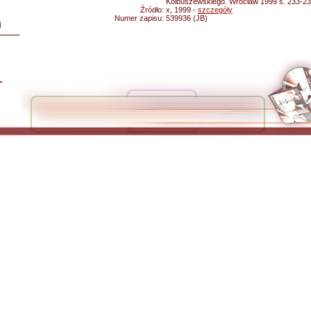
Kolbuszewskiego. Wrocław 1999 s. 233-23
Źródło:
x, 1999 -
szczegóły
Numer zapisu:
539936 (JB)
i
L