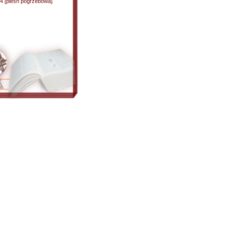
4 [pieśń pogrzebowa]