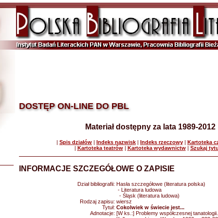
DOSTĘP ON-LINE DO PBL
Materiał dostępny za lata 1989-2012
|
Spis działów
|
Indeks nazwisk
|
Indeks rzeczowy
|
Kartoteka 
|
Kartoteka teatrów
|
Kartoteka wydawnictw
|
Szukaj tyt
INFORMACJE SZCZEGÓŁOWE O ZAPISIE
Dział bibliografii:
Hasła szczegółowe (literatura polska)
- Literatura ludowa
- Śląsk (literatura ludowa)
Rodzaj zapisu:
wiersz
Tytuł:
Cokolwiek w świecie jest...
Adnotacje:
[W ks.:] Problemy współczesnej tanatologii