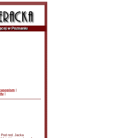
czasopism
|
ułu
|
. Pod red. Jacka