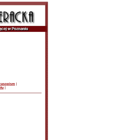
czasopism
|
ułu
|