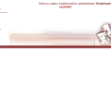
Dotyczy zapisu:
książka twórcy (podmiotowa):
W płynnym 
szczegóły
i
L