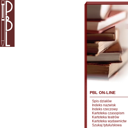
PBL ON-LINE
Spis działów
Indeks nazwisk
Indeks rzeczowy
Kartoteka czasopism
Kartoteka teatrów
Kartoteka wydawnictw
Szukaj tytułu/słowa