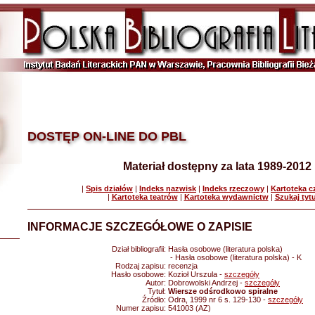
DOSTĘP ON-LINE DO PBL
Materiał dostępny za lata 1989-2012
|
Spis działów
|
Indeks nazwisk
|
Indeks rzeczowy
|
Kartoteka 
|
Kartoteka teatrów
|
Kartoteka wydawnictw
|
Szukaj tyt
INFORMACJE SZCZEGÓŁOWE O ZAPISIE
Dział bibliografii:
Hasła osobowe (literatura polska)
- Hasła osobowe (literatura polska) - K
Rodzaj zapisu:
recenzja
Hasło osobowe:
Kozioł Urszula -
szczegóły
Autor:
Dobrowolski Andrzej -
szczegóły
Tytuł:
Wiersze odśrodkowo spiralne
Źródło:
Odra, 1999 nr 6 s. 129-130 -
szczegóły
Numer zapisu:
541003 (AZ)