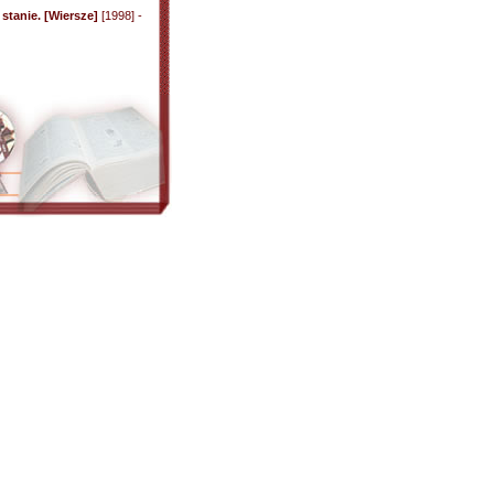
stanie. [Wiersze]
[1998] -