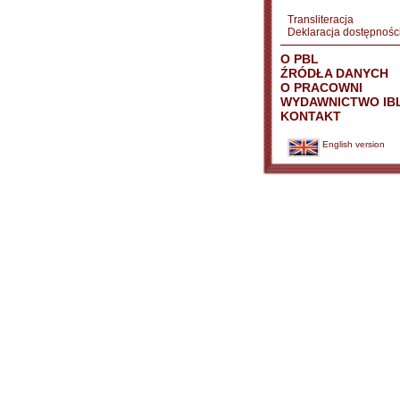
Transliteracja
Deklaracja dostępnośc
O PBL
ŹRÓDŁA DANYCH
O PRACOWNI
WYDAWNICTWO IB
KONTAKT
English version