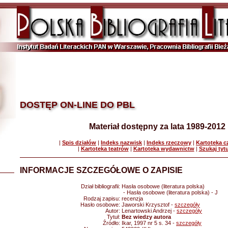
DOSTĘP ON-LINE DO PBL
Materiał dostępny za lata 1989-2012
|
Spis działów
|
Indeks nazwisk
|
Indeks rzeczowy
|
Kartoteka 
|
Kartoteka teatrów
|
Kartoteka wydawnictw
|
Szukaj tyt
INFORMACJE SZCZEGÓŁOWE O ZAPISIE
Dział bibliografii:
Hasła osobowe (literatura polska)
- Hasła osobowe (literatura polska) - J
Rodzaj zapisu:
recenzja
Hasło osobowe:
Jaworski Krzysztof -
szczegóły
Autor:
Lenartowski Andrzej -
szczegóły
Tytuł:
Bez wiedzy autora
Źródło:
Ikar, 1997 nr 5 s. 34 -
szczegóły