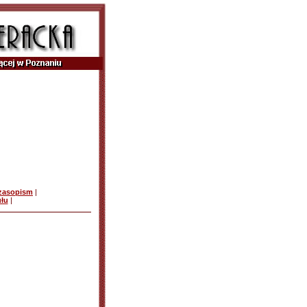
czasopism
|
ułu
|