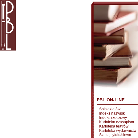
PBL ON-LINE
Spis działów
Indeks nazwisk
Indeks rzeczowy
Kartoteka czasopism
Kartoteka teatrów
Kartoteka wydawnictw
Szukaj tytułu/słowa