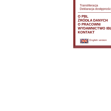
Transliteracja
Deklaracja dostępnośc
O PBL
ŹRÓDŁA DANYCH
O PRACOWNI
WYDAWNICTWO IB
KONTAKT
English version