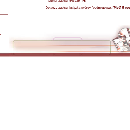
Numer zapisu:
543929 (IH)
Dotyczy zapisu:
książka twórcy (podmiotowa):
[Pięć] 5 p
i
L