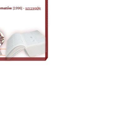
oematów
[1996] -
szczegóły