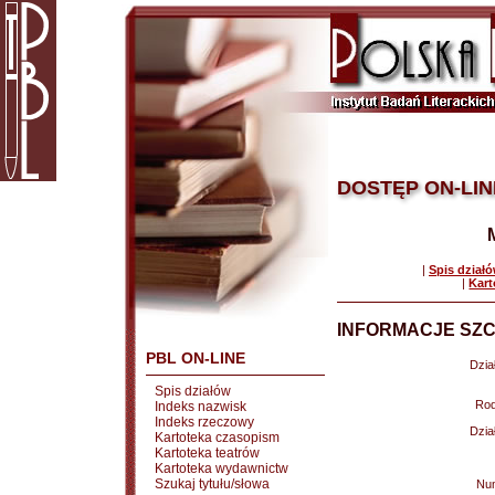
DOSTĘP ON-LIN
|
Spis dział
|
Kart
INFORMACJE SZC
PBL ON-LINE
Dział
Spis działów
Rod
Indeks nazwisk
Indeks rzeczowy
Dział
Kartoteka czasopism
Kartoteka teatrów
Kartoteka wydawnictw
Szukaj tytułu/słowa
Nu