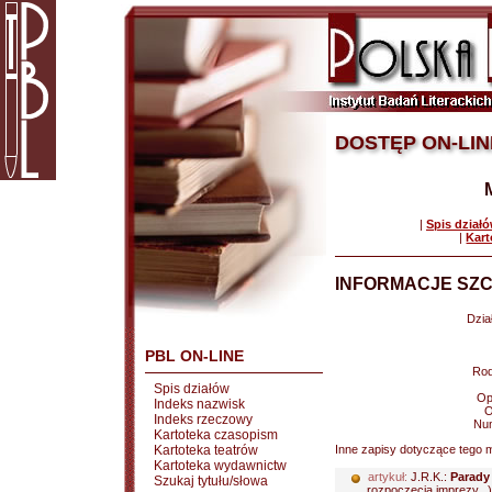
DOSTĘP ON-LIN
|
Spis dział
|
Kart
INFORMACJE SZC
Dział
PBL ON-LINE
Rod
Spis działów
Op
Indeks nazwisk
O
Indeks rzeczowy
Nu
Kartoteka czasopism
Kartoteka teatrów
Inne zapisy dotyczące tego m
Kartoteka wydawnictw
artykuł:
J.R.K.:
Parady 
Szukaj tytułu/słowa
rozpoczęcia imprezy...)