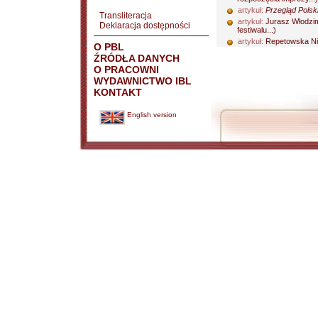
artykuł:
Przegląd Polski
Transliteracja
artykuł:
Jurasz Włodzi
Deklaracja dostępności
festiwalu...)
artykuł:
Repetowska N
O PBL
ŹRÓDŁA DANYCH
O PRACOWNI
WYDAWNICTWO IBL
KONTAKT
English version