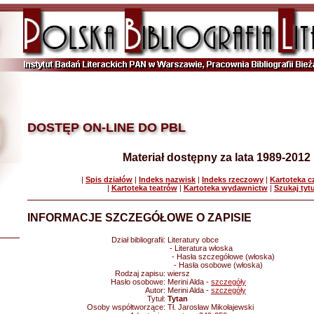
DOSTĘP ON-LINE DO PBL
Materiał dostępny za lata 1989-2012
|
Spis działów
|
Indeks nazwisk
|
Indeks rzeczowy
|
Kartoteka 
|
Kartoteka teatrów
|
Kartoteka wydawnictw
|
Szukaj tyt
INFORMACJE SZCZEGÓŁOWE O ZAPISIE
Dział bibliografii:
Literatury obce
- Literatura włoska
- Hasła szczegółowe (włoska)
- Hasła osobowe (włoska)
Rodzaj zapisu:
wiersz
Hasło osobowe:
Merini Alda -
szczegóły
Autor:
Merini Alda -
szczegóły
Tytuł:
Tytan
Osoby współtworzące:
Tł. Jarosław Mikołajewski