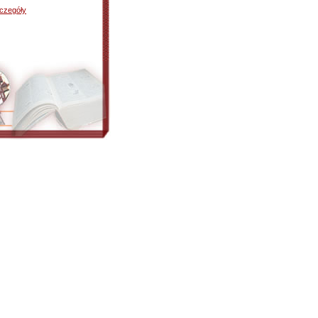
czegóły