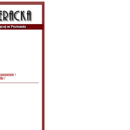
czasopism
|
ułu
|