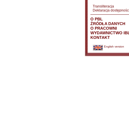
Transliteracja
Deklaracja dostępnośc
O PBL
ŹRÓDŁA DANYCH
O PRACOWNI
WYDAWNICTWO IB
KONTAKT
English version