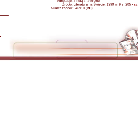
Adnotacje:
z notą s. 249-250
Źródło:
Literatura na Świecie, 1999 nr 9 s. 205 -
sz
Numer zapisu:
546910 (BD)
i
L