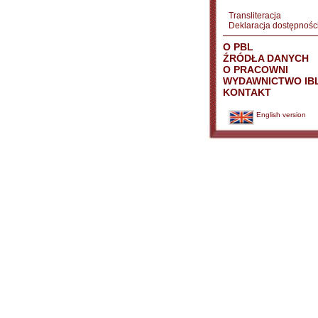
Transliteracja
Deklaracja dostępnośc
O PBL
ŹRÓDŁA DANYCH
O PRACOWNI
WYDAWNICTWO IB
KONTAKT
English version