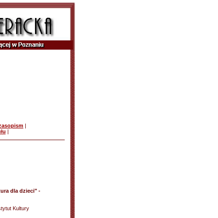
czasopism
|
ułu
|
ura dla dzieci" -
tytut Kultury