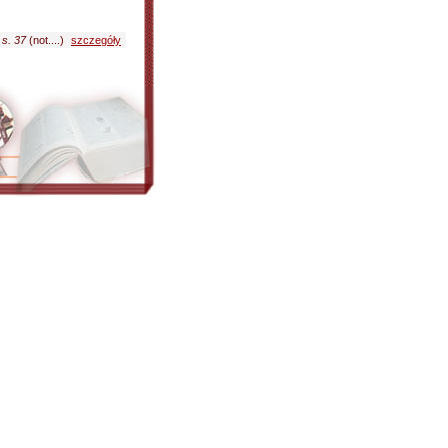
 s. 37
(not....)
szczegóły