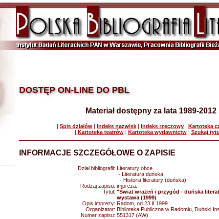
DOSTĘP ON-LINE DO PBL
Materiał dostępny za lata 1989-2012
|
Spis działów
|
Indeks nazwisk
|
Indeks rzeczowy
|
Kartoteka 
|
Kartoteka teatrów
|
Kartoteka wydawnictw
|
Szukaj tyt
INFORMACJE SZCZEGÓŁOWE O ZAPISIE
Dział bibliografii:
Literatury obce
- Literatura duńska
- Historia literatury (duńska)
Rodzaj zapisu:
impreza.
Tytuł:
"Świat wrażeń i przygód - duńska literat
wystawa (1999)
Opis imprezy:
Radom, od 23 II 1999
Organizator:
Biblioteka Publiczna w Radomiu, Duński Ins
Numer zapisu:
551317 (AW)