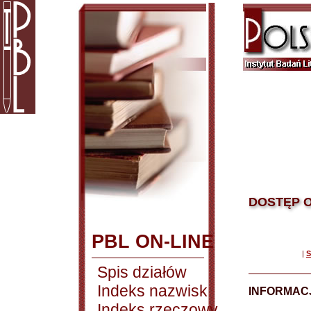
DOSTĘP O
PBL ON-LINE
|
S
Spis działów
Indeks nazwisk
INFORMACJ
Indeks rzeczowy