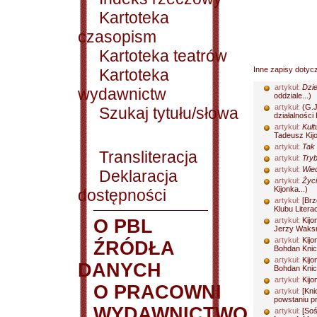
Kartoteka
czasopism
Kartoteka teatrów
Inne zapisy dotyc
Kartoteka
artykuł:
Dzie
wydawnictw
oddziale...)
artykuł:
(G.J
Szukaj tytułu/słowa
działalności
artykuł:
Kult
Tadeusz Kijo
artykuł:
Tak 
Transliteracja
artykuł:
Tryb
artykuł:
Wiec
Deklaracja
artykuł:
Życi
Kijonka...)
dostępności
artykuł:
[Brz
Klubu Litera
O PBL
artykuł:
Kijo
Jerzy Waksm
artykuł:
Kijo
ŹRÓDŁA
Bohdan Knich
artykuł:
Kijo
DANYCH
Bohdan Knich
artykuł:
Kijo
O PRACOWNI
artykuł:
[Kni
powstaniu pr
WYDAWNICTWO
artykuł:
[Soś