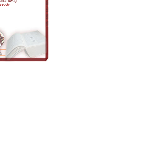
nia i uwagi"
zegóły