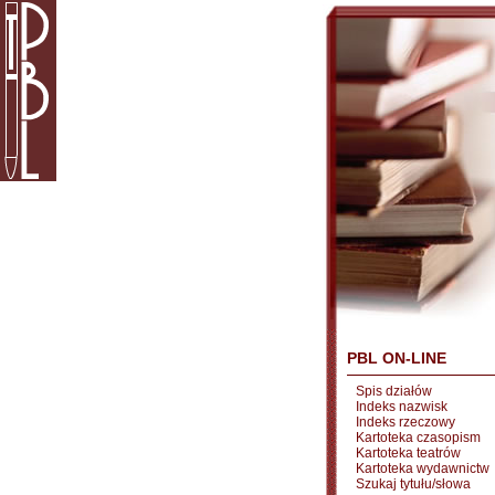
PBL ON-LINE
Spis działów
Indeks nazwisk
Indeks rzeczowy
Kartoteka czasopism
Kartoteka teatrów
Kartoteka wydawnictw
Szukaj tytułu/słowa