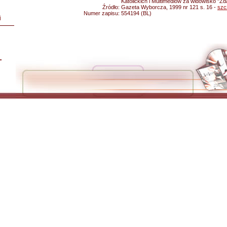
Katolickich i Multimediów za widowisko "Zda
Źródło:
Gazeta Wyborcza, 1999 nr 121 s. 16 -
szc
Numer zapisu:
554194 (BL)
i
L