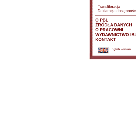
Transliteracja
Deklaracja dostępnośc
O PBL
ŹRÓDŁA DANYCH
O PRACOWNI
WYDAWNICTWO IB
KONTAKT
English version