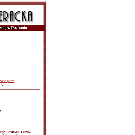
czasopism
|
ułu
|
)
ego Festiwalu Filmów