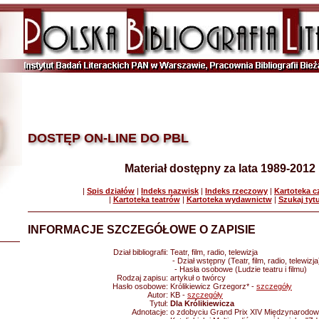
DOSTĘP ON-LINE DO PBL
Materiał dostępny za lata 1989-2012
|
Spis działów
|
Indeks nazwisk
|
Indeks rzeczowy
|
Kartoteka 
|
Kartoteka teatrów
|
Kartoteka wydawnictw
|
Szukaj tyt
INFORMACJE SZCZEGÓŁOWE O ZAPISIE
Dział bibliografii:
Teatr, film, radio, telewizja
- Dział wstępny (Teatr, film, radio, telewizja
- Hasła osobowe (Ludzie teatru i filmu)
Rodzaj zapisu:
artykuł o twórcy
Hasło osobowe:
Królikiewicz Grzegorz* -
szczegóły
Autor:
KB -
szczegóły
Tytuł:
Dla Królikiewicza
Adnotacje:
o zdobyciu Grand Prix XIV Międzynarodow