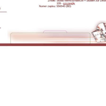
Źródło:
Studia Niemcoznawcze = Studien zur Deuts
109 -
szczegóły
Numer zapisu:
556540 (BD)
i
L