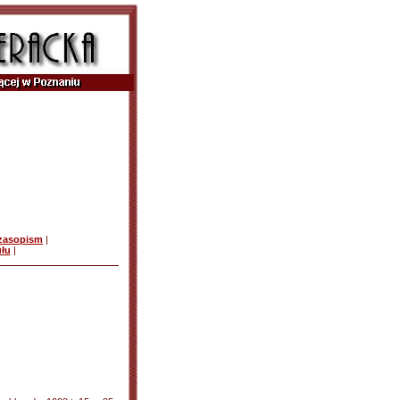
czasopism
|
ułu
|