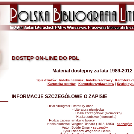
DOSTĘP ON-LINE DO PBL
Materiał dostępny za lata 1989-2012
|
Spis działów
|
Indeks nazwisk
|
Indeks rzeczowy
|
Kartoteka 
|
Kartoteka teatrów
|
Kartoteka wydawnictw
|
Szukaj tyt
INFORMACJE SZCZEGÓŁOWE O ZAPISIE
Dział bibliografii:
Literatury obce
- Literatura niemiecka
- Hasła szczegółowe (niemiecka)
- Hasła osobowe (niemiecka)
Rodzaj zapisu:
artykuł o twórcy
Hasło osobowe:
Wagner Richard (1813-1883) -
szczegóły
Autor:
Budde Elmar -
szczegóły
Tytuł:
Richard Wagner in Berlin