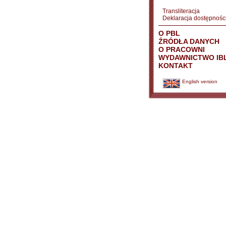
Transliteracja
Deklaracja dostępnośc
O PBL
ŹRÓDŁA DANYCH
O PRACOWNI
WYDAWNICTWO IB
KONTAKT
English version