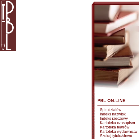
PBL ON-LINE
Spis działów
Indeks nazwisk
Indeks rzeczowy
Kartoteka czasopism
Kartoteka teatrów
Kartoteka wydawnictw
Szukaj tytułu/słowa