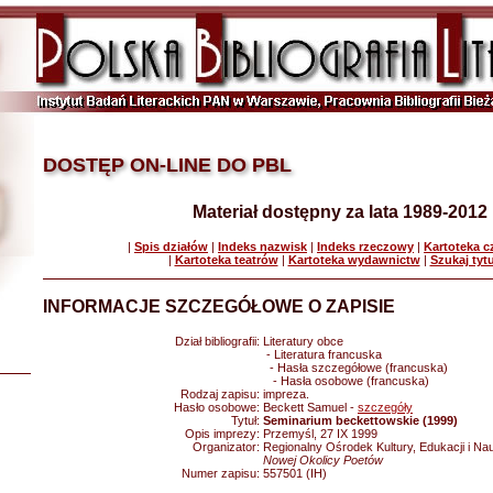
DOSTĘP ON-LINE DO PBL
Materiał dostępny za lata 1989-2012
|
Spis działów
|
Indeks nazwisk
|
Indeks rzeczowy
|
Kartoteka 
|
Kartoteka teatrów
|
Kartoteka wydawnictw
|
Szukaj tyt
INFORMACJE SZCZEGÓŁOWE O ZAPISIE
Dział bibliografii:
Literatury obce
- Literatura francuska
- Hasła szczegółowe (francuska)
- Hasła osobowe (francuska)
Rodzaj zapisu:
impreza.
Hasło osobowe:
Beckett Samuel -
szczegóły
Tytuł:
Seminarium beckettowskie (1999)
Opis imprezy:
Przemyśl, 27 IX 1999
Organizator:
Regionalny Ośrodek Kultury, Edukacji i Na
Nowej Okolicy Poetów
Numer zapisu:
557501 (IH)