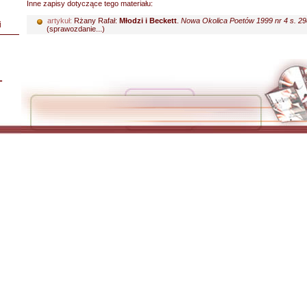
Inne zapisy dotyczące tego materiału:
artykuł:
Rżany Rafał:
Młodzi i Beckett
.
Nowa Okolica Poetów 1999 nr 4 s. 2
i
(sprawozdanie...)
L