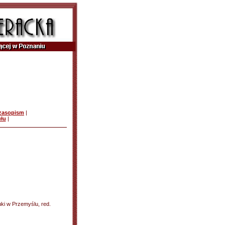
czasopism
|
ułu
|
uki w Przemyślu, red.