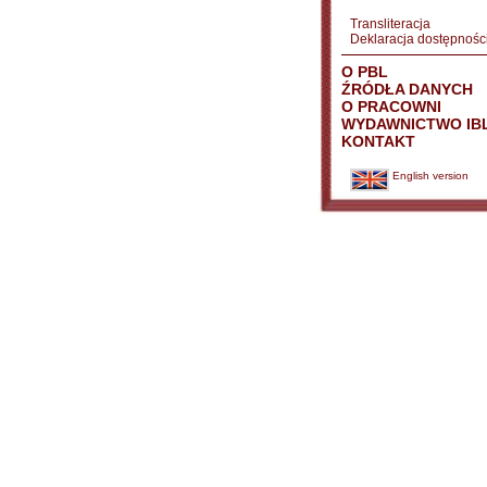
Transliteracja
Deklaracja dostępnośc
O PBL
ŹRÓDŁA DANYCH
O PRACOWNI
WYDAWNICTWO IB
KONTAKT
English version