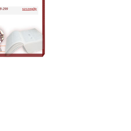
98-299
szczegóły