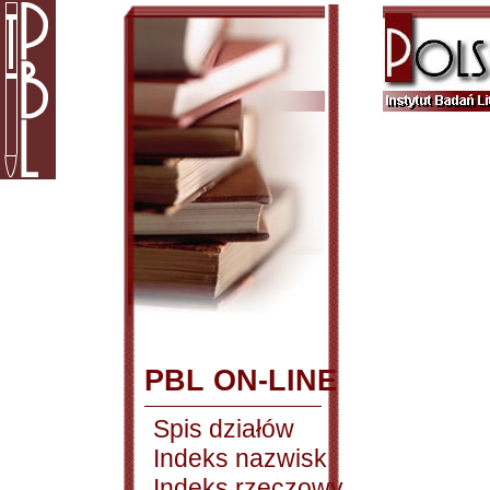
PBL ON-LINE
Spis działów
Indeks nazwisk
Indeks rzeczowy