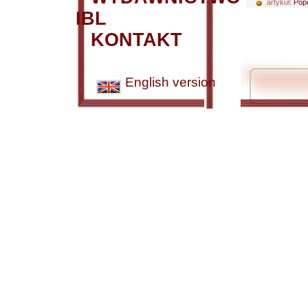
artykuł:
Popc
IBL
KONTAKT
English version