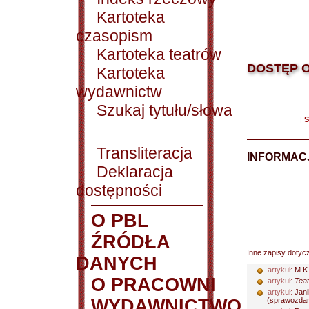
Kartoteka
czasopism
Kartoteka teatrów
DOSTĘP O
Kartoteka
wydawnictw
Szukaj tytułu/słowa
|
S
Transliteracja
INFORMACJ
Deklaracja
dostępności
O PBL
ŹRÓDŁA
Inne zapisy dotyc
DANYCH
artykuł:
M.K
O PRACOWNI
artykuł:
Teat
artykuł:
Jani
WYDAWNICTWO
(sprawozdani