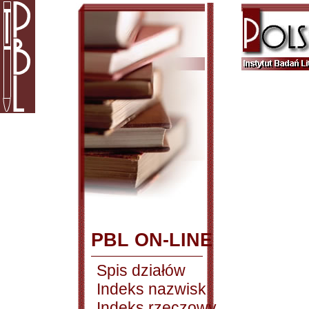
PBL ON-LINE
Spis działów
Indeks nazwisk
Indeks rzeczowy