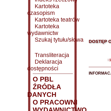
Kartoteka
czasopism
Kartoteka teatrów
Kartoteka
wydawnictw
Szukaj tytułu/słowa
DOSTĘP O
Transliteracja
|
S
Deklaracja
dostępności
INFORMACJ
O PBL
ŹRÓDŁA
DANYCH
O PRACOWNI
WYDAWNICTWO