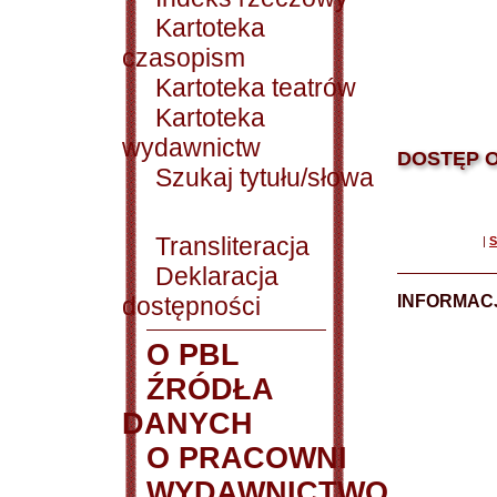
Kartoteka
czasopism
Kartoteka teatrów
Kartoteka
wydawnictw
DOSTĘP O
Szukaj tytułu/słowa
Transliteracja
|
S
Deklaracja
dostępności
INFORMACJ
O PBL
ŹRÓDŁA
DANYCH
O PRACOWNI
WYDAWNICTWO