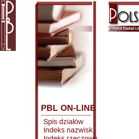
PBL ON-LINE
Spis działów
Indeks nazwisk
Indeks rzeczowy