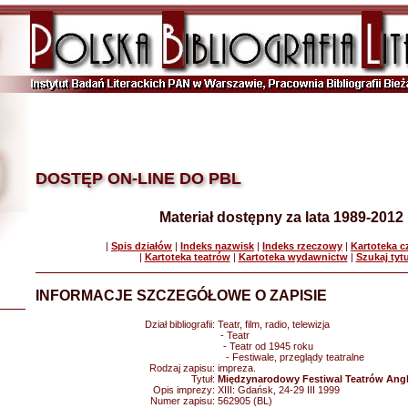
DOSTĘP ON-LINE DO PBL
Materiał dostępny za lata 1989-2012
|
Spis działów
|
Indeks nazwisk
|
Indeks rzeczowy
|
Kartoteka 
|
Kartoteka teatrów
|
Kartoteka wydawnictw
|
Szukaj tyt
INFORMACJE SZCZEGÓŁOWE O ZAPISIE
Dział bibliografii:
Teatr, film, radio, telewizja
- Teatr
- Teatr od 1945 roku
- Festiwale, przeglądy teatralne
Rodzaj zapisu:
impreza.
Tytuł:
Międzynarodowy Festiwal Teatrów Angl
Opis imprezy:
XIII: Gdańsk, 24-29 III 1999
Numer zapisu:
562905 (BL)