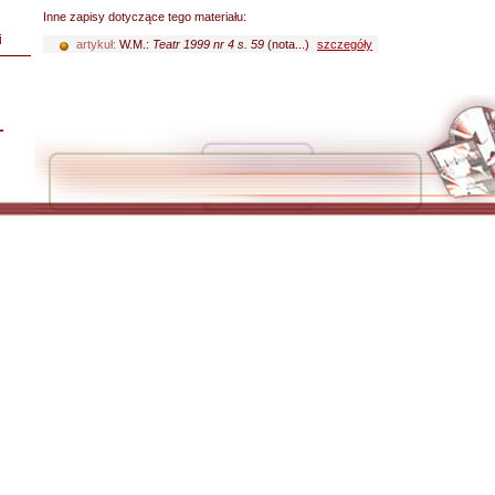
Inne zapisy dotyczące tego materiału:
i
artykuł:
W.M.:
Teatr 1999 nr 4 s. 59
(nota...)
szczegóły
L