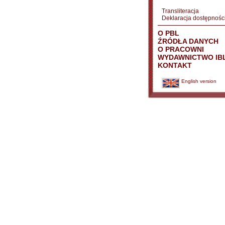
Transliteracja
Deklaracja dostępnośc
O PBL
ŹRÓDŁA DANYCH
O PRACOWNI
WYDAWNICTWO IB
KONTAKT
English version