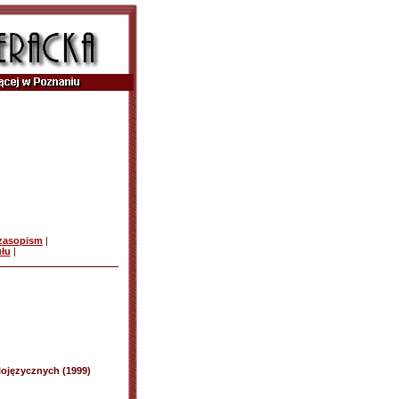
czasopism
|
ułu
|
ojęzycznych (1999)