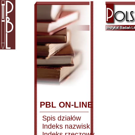
PBL ON-LINE
Spis działów
Indeks nazwisk
Indeks rzeczowy