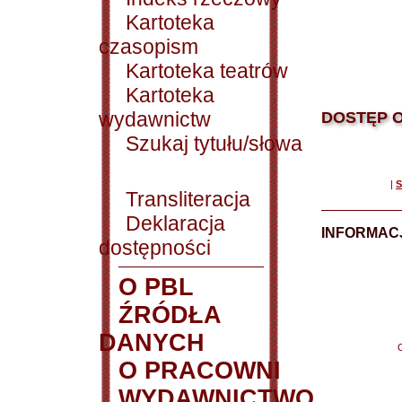
Kartoteka
czasopism
Kartoteka teatrów
Kartoteka
wydawnictw
DOSTĘP O
Szukaj tytułu/słowa
|
S
Transliteracja
Deklaracja
INFORMACJ
dostępności
O PBL
ŹRÓDŁA
DANYCH
O PRACOWNI
WYDAWNICTWO