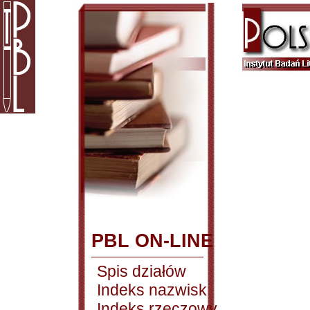
PBL ON-LINE
Spis działów
Indeks nazwisk
Indeks rzeczowy