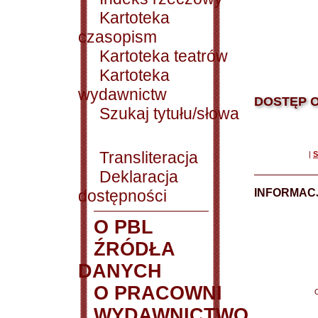
Kartoteka
czasopism
Kartoteka teatrów
Kartoteka
wydawnictw
DOSTĘP O
Szukaj tytułu/słowa
Transliteracja
|
S
Deklaracja
dostępności
INFORMACJ
O PBL
ŹRÓDŁA
DANYCH
O PRACOWNI
WYDAWNICTWO