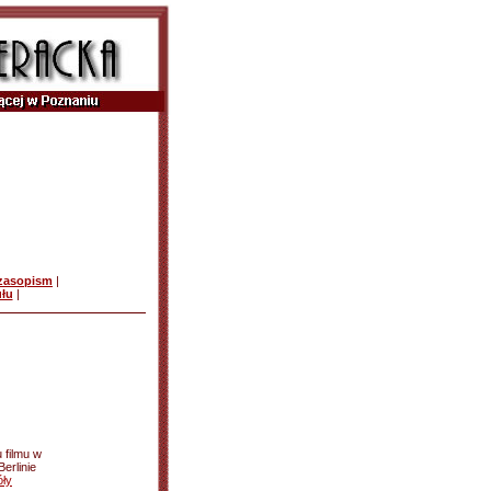
czasopism
|
ułu
|
 filmu w
erlinie
ły