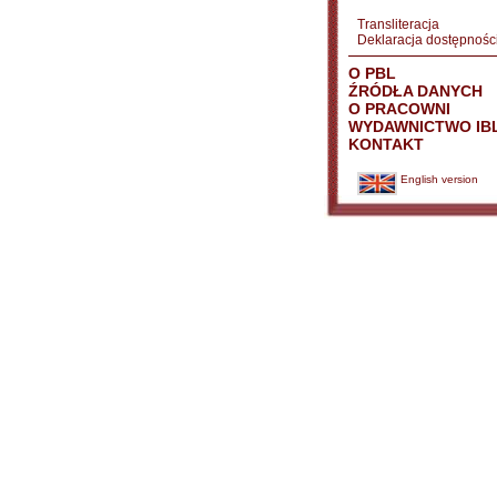
Transliteracja
Deklaracja dostępnośc
O PBL
ŹRÓDŁA DANYCH
O PRACOWNI
WYDAWNICTWO IB
KONTAKT
English version