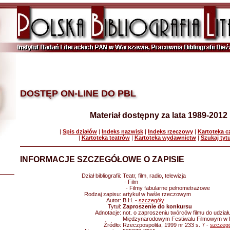
DOSTĘP ON-LINE DO PBL
Materiał dostępny za lata 1989-2012
|
Spis działów
|
Indeks nazwisk
|
Indeks rzeczowy
|
Kartoteka 
|
Kartoteka teatrów
|
Kartoteka wydawnictw
|
Szukaj tyt
INFORMACJE SZCZEGÓŁOWE O ZAPISIE
Dział bibliografii:
Teatr, film, radio, telewizja
- Film
- Filmy fabularne pełnometrażowe
Rodzaj zapisu:
artykuł w haśle rzeczowym
Autor:
B.H. -
szczegóły
Tytuł:
Zaproszenie do konkursu
Adnotacje:
not. o zaproszeniu twórców filmu do udziału
Międzynarodowym Festiwalu Filmowym w B
Źródło:
Rzeczpospolita, 1999 nr 233 s. 7 -
szczegó