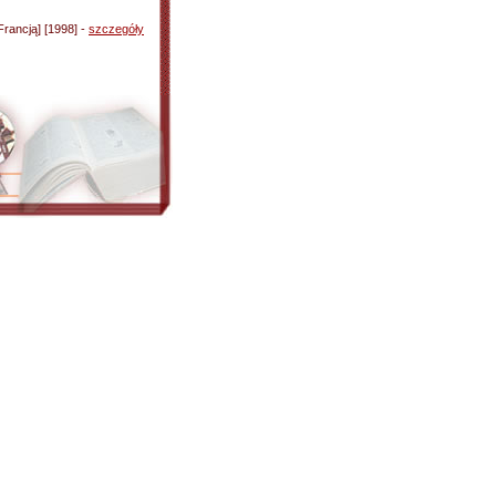
Francją] [1998] -
szczegóły