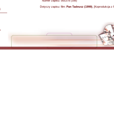
Numer zapisu:
565378 (SW)
Dotyczy zapisu:
film:
Pan Tadeusz (1999)
, [Koprodukcja z 
i
L