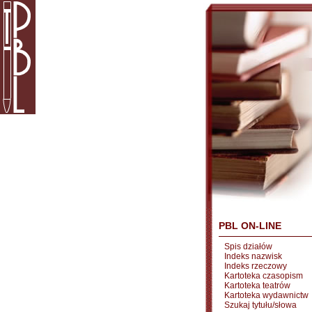
PBL ON-LINE
Spis działów
Indeks nazwisk
Indeks rzeczowy
Kartoteka czasopism
Kartoteka teatrów
Kartoteka wydawnictw
Szukaj tytułu/słowa