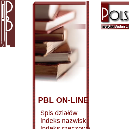
PBL ON-LINE
Spis działów
Indeks nazwisk
Indeks rzeczowy