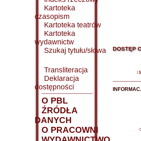
Kartoteka
czasopism
Kartoteka teatrów
Kartoteka
wydawnictw
DOSTĘP O
Szukaj tytułu/słowa
Transliteracja
|
S
Deklaracja
dostępności
INFORMACJ
O PBL
ŹRÓDŁA
DANYCH
O PRACOWNI
WYDAWNICTWO