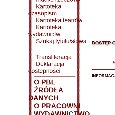
Kartoteka
czasopism
Kartoteka teatrów
Kartoteka
wydawnictw
Szukaj tytułu/słowa
DOSTĘP O
Transliteracja
|
S
Deklaracja
dostępności
INFORMACJ
O PBL
ŹRÓDŁA
DANYCH
O PRACOWNI
WYDAWNICTWO