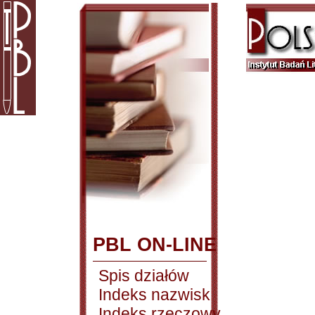
PBL ON-LINE
Spis działów
Indeks nazwisk
Indeks rzeczowy