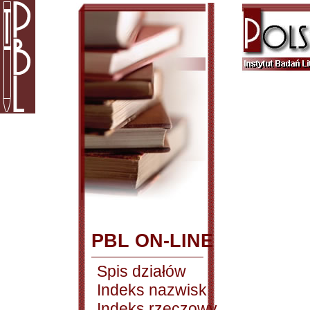
PBL ON-LINE
Spis działów
Indeks nazwisk
Indeks rzeczowy