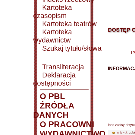
Kartoteka
czasopism
Kartoteka teatrów
DOSTĘP O
Kartoteka
wydawnictw
Szukaj tytułu/słowa
|
S
Transliteracja
INFORMACJ
Deklaracja
dostępności
O PBL
ŹRÓDŁA
DANYCH
O PRACOWNI
Inne zapisy dotyc
WYDAWNICTWO
artykuł:
Lubi