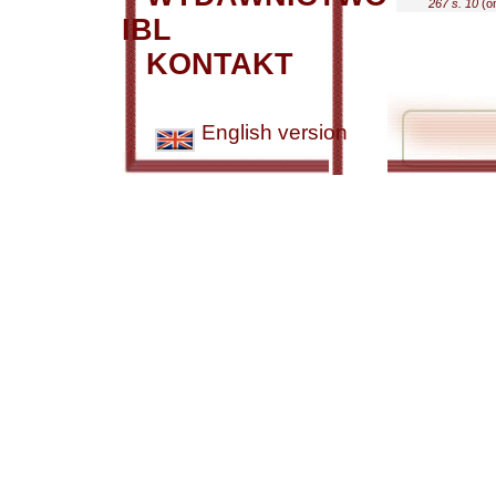
267 s. 10
(om
IBL
KONTAKT
English version