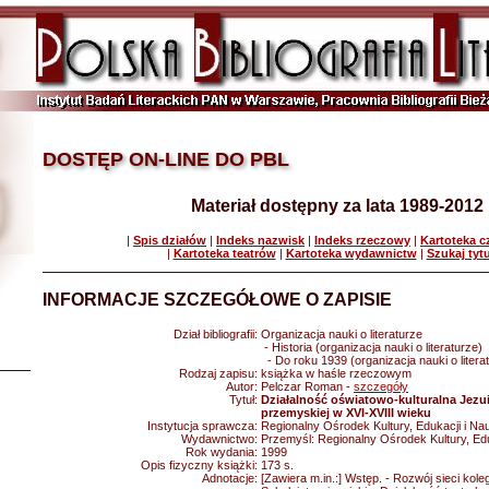
DOSTĘP ON-LINE DO PBL
Materiał dostępny za lata 1989-2012
|
Spis działów
|
Indeks nazwisk
|
Indeks rzeczowy
|
Kartoteka 
|
Kartoteka teatrów
|
Kartoteka wydawnictw
|
Szukaj tyt
INFORMACJE SZCZEGÓŁOWE O ZAPISIE
Dział bibliografii:
Organizacja nauki o literaturze
- Historia (organizacja nauki o literaturze)
- Do roku 1939 (organizacja nauki o litera
Rodzaj zapisu:
książka w haśle rzeczowym
Autor:
Pelczar Roman -
szczegóły
Tytuł:
Działalność oświatowo-kulturalna Jezui
przemyskiej w XVI-XVIII wieku
Instytucja sprawcza:
Regionalny Ośrodek Kultury, Edukacji i Na
Wydawnictwo:
Przemyśl: Regionalny Ośrodek Kultury, Edu
Rok wydania:
1999
Opis fizyczny książki:
173 s.
Adnotacje:
[Zawiera m.in.:] Wstęp. - Rozwój sieci kole