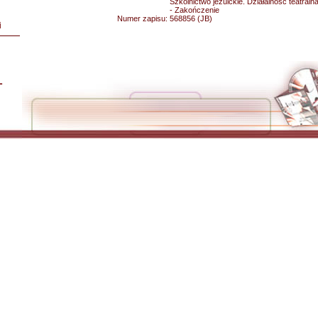
Szkolnictwo jezuickie. Działalność teatralna.
- Zakończenie
Numer zapisu:
568856 (JB)
i
L