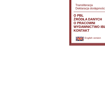
Transliteracja
Deklaracja dostępnośc
O PBL
ŹRÓDŁA DANYCH
O PRACOWNI
WYDAWNICTWO IB
KONTAKT
English version