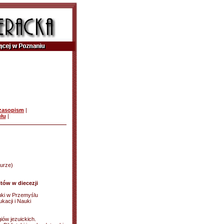
czasopism
|
ułu
|
turze)
tów w diecezji
uki w Przemyślu
kacji i Nauki
giów jezuickich.