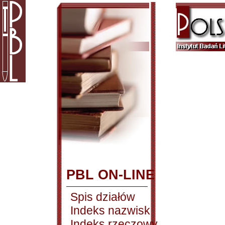
PBL ON-LINE
Spis działów
Indeks nazwisk
Indeks rzeczowy