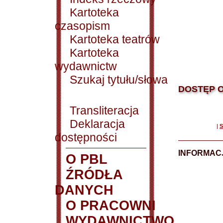
Kartoteka
czasopism
Kartoteka teatrów
Kartoteka
wydawnictw
Szukaj tytułu/słowa
DOSTĘP O
Transliteracja
Deklaracja
|
S
dostępności
INFORMACJ
O PBL
ŹRÓDŁA
DANYCH
O PRACOWNI
WYDAWNICTWO