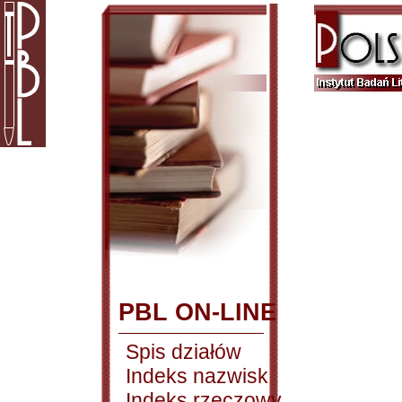
PBL ON-LINE
Spis działów
Indeks nazwisk
Indeks rzeczowy