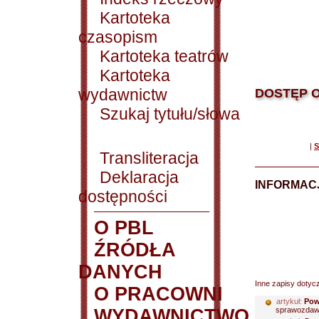
Kartoteka
czasopism
Kartoteka teatrów
Kartoteka
wydawnictw
DOSTĘP O
Szukaj tytułu/słowa
|
S
Transliteracja
Deklaracja
INFORMACJ
dostępności
O PBL
ŹRÓDŁA
DANYCH
Inne zapisy dotyc
O PRACOWNI
artykuł:
Pow
WYDAWNICTWO
sprawozdawc