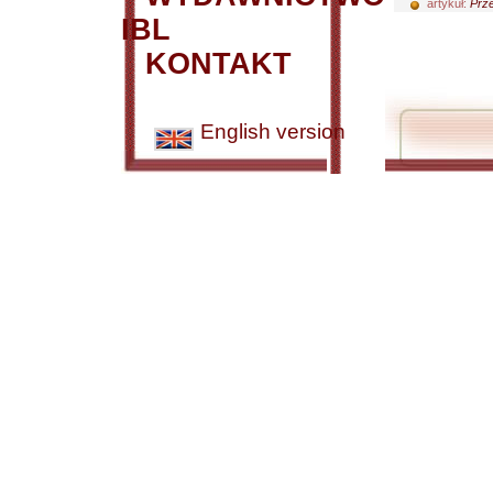
artykuł:
Prze
IBL
KONTAKT
English version