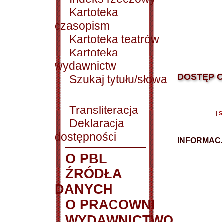
Kartoteka
czasopism
Kartoteka teatrów
Kartoteka
wydawnictw
DOSTĘP O
Szukaj tytułu/słowa
Transliteracja
|
S
Deklaracja
dostępności
INFORMACJ
O PBL
ŹRÓDŁA
DANYCH
O PRACOWNI
WYDAWNICTWO