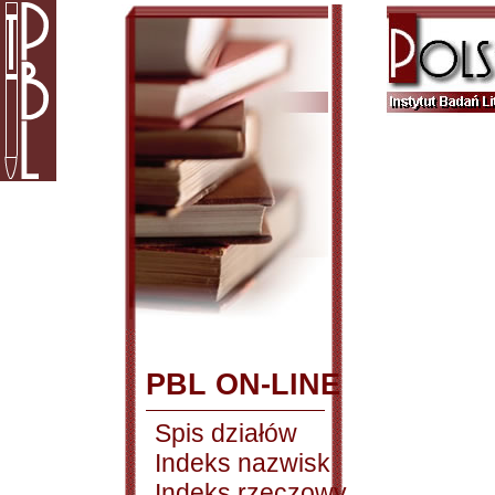
PBL ON-LINE
Spis działów
Indeks nazwisk
Indeks rzeczowy