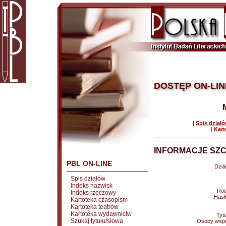
DOSTĘP ON-LIN
|
Spis dział
|
Kart
INFORMACJE SZC
PBL ON-LINE
Dział
Spis działów
Indeks nazwisk
Rod
Indeks rzeczowy
Hasł
Kartoteka czasopism
Kartoteka teatrów
Kartoteka wydawnictw
Tytu
Szukaj tytułu/słowa
Osoby wspó