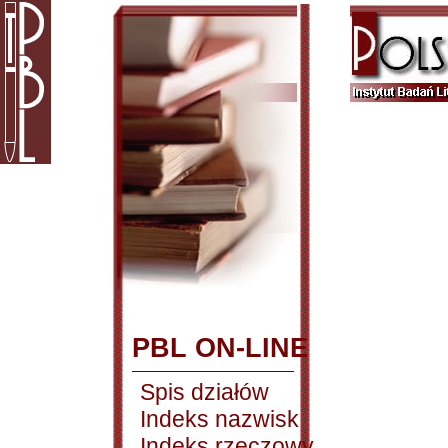
PBL ON-LINE
Spis działów
Indeks nazwisk
Indeks rzeczowy