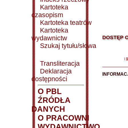
Kartoteka
czasopism
Kartoteka teatrów
Kartoteka
wydawnictw
DOSTĘP O
Szukaj tytułu/słowa
|
S
Transliteracja
Deklaracja
INFORMACJ
dostępności
O PBL
ŹRÓDŁA
DANYCH
O PRACOWNI
WYDAWNICTWO