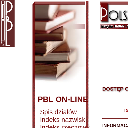
DOSTĘP O
PBL ON-LINE
Spis działów
|
S
Indeks nazwisk
INFORMACJ
Indeks rzeczowy