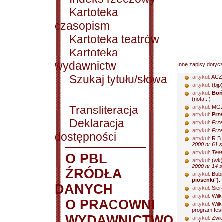
Kartoteka
czasopism
Kartoteka teatrów
Kartoteka
wydawnictw
Inne zapisy dotyc
Szukaj tytułu/słowa
artykuł:
ACZ
artykuł:
(bjp
artykuł:
Boń
(nota...)
Transliteracja
artykuł:
MG
artykuł:
Prz
Deklaracja
artykuł:
Prze
artykuł:
Prze
dostępności
artykuł:
R.B.
2000 nr 61 s
artykuł:
Teat
O PBL
artykuł:
(wk
2000 nr 14 s
ŹRÓDŁA
artykuł:
Bubn
piosenki")
.
DANYCH
artykuł:
Sier
artykuł:
Wilk
O PRACOWNI
artykuł:
Wilk
program fest
WYDAWNICTWO
artykuł:
Zwie