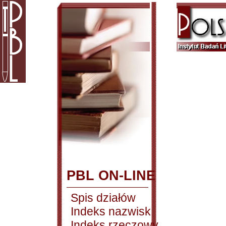
PBL ON-LINE
Spis działów
Indeks nazwisk
Indeks rzeczowy