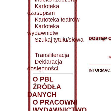
Kartoteka
czasopism
Kartoteka teatrów
Kartoteka
wydawnictw
DOSTĘP O
Szukaj tytułu/słowa
Transliteracja
|
S
Deklaracja
dostępności
INFORMACJ
O PBL
ŹRÓDŁA
DANYCH
O PRACOWNI
WYDAWNICTWO