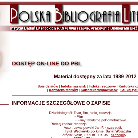
DOSTĘP ON-LINE DO PBL
Materiał dostępny za lata 1989-2012
|
Spis działów
|
Indeks nazwisk
|
Indeks rzeczowy
|
Kartoteka 
|
Kartoteka teatrów
|
Kartoteka wydawnictw
|
Szukaj tyt
INFORMACJE SZCZEGÓŁOWE O ZAPISIE
Dział bibliografii:
Teatr, film, radio, telewizja
- Film
- Filmy fabularne pełnometrażowe
Rodzaj zapisu:
recenzja
Autor:
Lewandowski Jan F. -
szczegóły
Tytuł:
Wędrówki po kinie: Świat Wojaczka
Źródło:
Śląsk, 1999 nr 11 s. 35 -
szczegóły