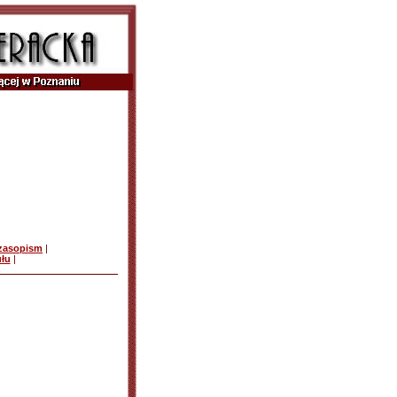
czasopism
|
ułu
|