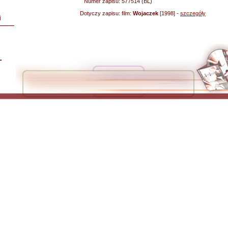
Numer zapisu:
577514 (BL)
Dotyczy zapisu:
film:
Wojaczek
[1998] -
szczegóły
i
L