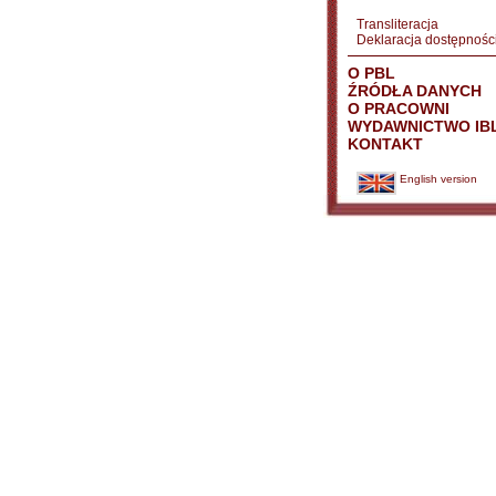
Transliteracja
Deklaracja dostępnośc
O PBL
ŹRÓDŁA DANYCH
O PRACOWNI
WYDAWNICTWO IB
KONTAKT
English version