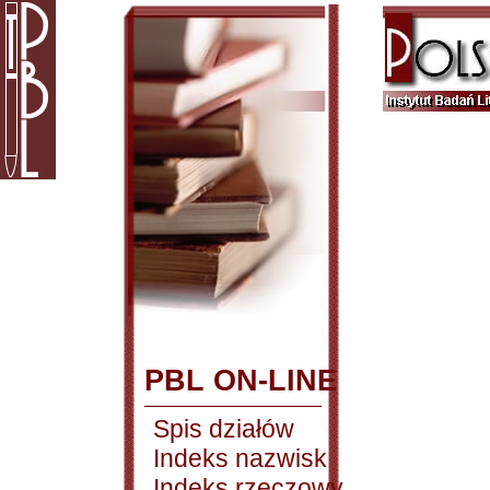
PBL ON-LINE
Spis działów
Indeks nazwisk
Indeks rzeczowy