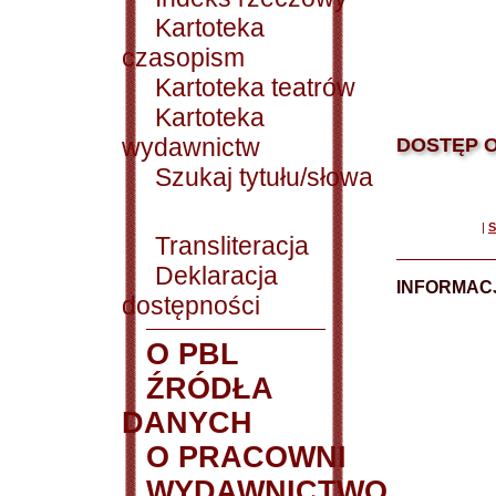
Kartoteka
czasopism
Kartoteka teatrów
Kartoteka
wydawnictw
DOSTĘP O
Szukaj tytułu/słowa
|
S
Transliteracja
Deklaracja
INFORMACJ
dostępności
O PBL
ŹRÓDŁA
DANYCH
O PRACOWNI
WYDAWNICTWO